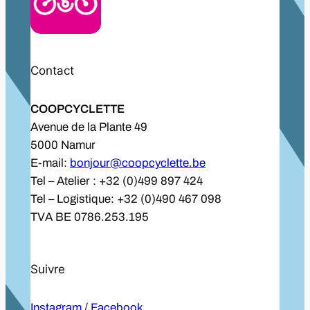
Contact
COOPCYCLETTE
Avenue de la Plante 49
5000 Namur
E-mail:
bonjour@coopcyclette.be
Tel – Atelier : +32 (0)499 897 424
Tel – Logistique: +32 (0)490 467 098
TVA BE 0786.253.195
Suivre
Instagram
/
Facebook