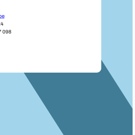
be
24
7 098